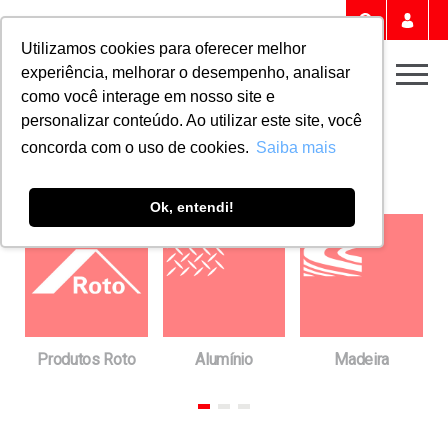
Portal 
Buscar
Utilizamos cookies para oferecer melhor
experiência, melhorar o desempenho, analisar
Men
como você interage em nosso site e
personalizar conteúdo. Ao utilizar este site, você
Home
Downloads
FICHAS TÉCNICAS
concorda com o uso de cookies.
Saiba mais
Fichas técnicas
Ok, entendi!
a
Produtos Roto
Alumínio
Madeira