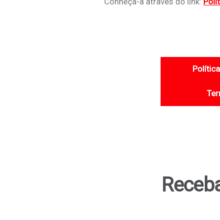
Conheça-a através do link:
Polí
Polític
Ter
Receba