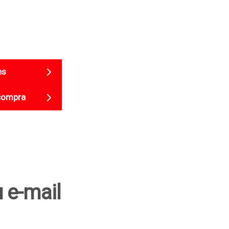
es
compra
 e-mail