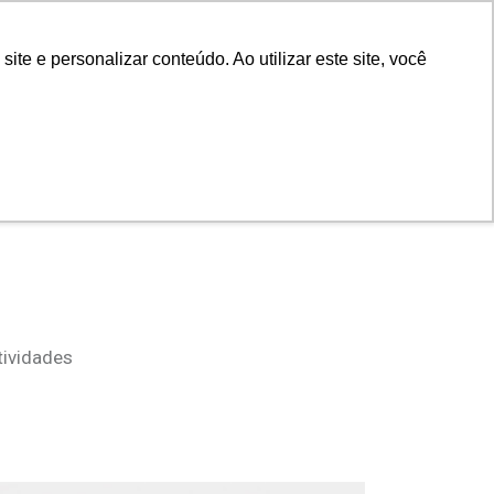
Portal do cliente
Portal do cliente
Buscar
e e personalizar conteúdo. Ao utilizar este site, você
ras
Empresa
Contato
tividades