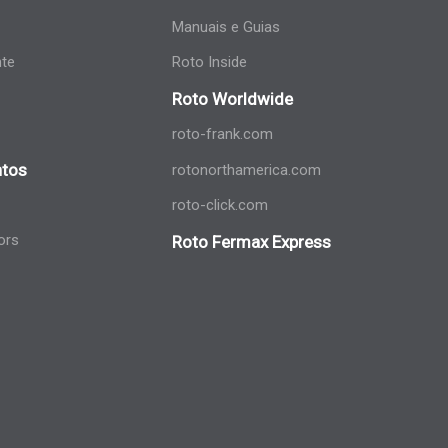
Manuais e Guias
nte
Roto Inside
Roto Worldwide
roto-frank.com
tos
rotonorthamerica.com
roto-click.com
ors
Roto Fermax Express