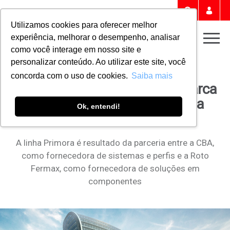
Portal 
Buscar
Utilizamos cookies para oferecer melhor
experiência, melhorar o desempenho, analisar
Men
como você interage em nosso site e
personalizar conteúdo. Ao utilizar este site, você
Home
NOTÍCIAS
concorda com o uso de cookies.
Saiba mais
Conheça a Primora, a nova marca
de esquadrias de alumínio da
Ok, entendi!
CBA
A linha Primora é resultado da parceria entre a CBA,
como fornecedora de sistemas e perfis e a Roto
Fermax, como fornecedora de soluções em
componentes