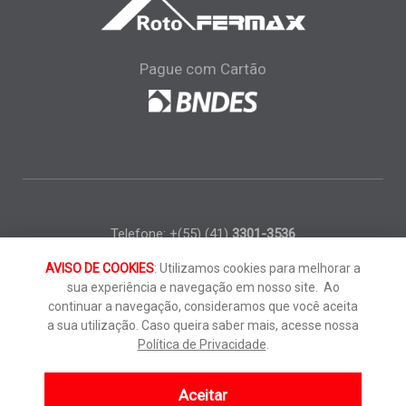
Pague com Cartão
Telefone:
+(55) (41)
3301-3536
E-mail:
info.br@roto-frank.com
AVISO DE COOKIES
: Utilizamos cookies para melhorar a
sua experiência e navegação em nosso site. Ao
continuar a navegação, consideramos que você aceita
Instagram
Facebook
YouTube
LinkedIn
a sua utilização. Caso queira saber mais, acesse nossa
© 2026 Roto & Fermax do Brasil Ltda.
Política de Privacidade
.
Condições gerais de compra
|
Política de privacidade
|
Política da qualidade
|
Termos de uso
Aceitar