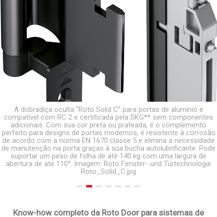
A dobradiça oculta “Roto Solid C” para portas de alumínio é
compatível com RC 2 e certificada pela SKG** sem componentes
adicionais. Com sua cor preta ou prateada, é o complemento
perfeito para designs de portas modernos, é resistente à corrosão
de acordo com a norma EN 1670 classe 5 e elimina a necessidade
de manutenção na porta graças à sua bucha autolubrificante. Pode
suportar um peso de folha de até 140 kg com uma largura de
abertura de até 110°. Imagem: Roto Fenster- und Türtechnologie
Roto_Solid_C.jpg
Know-how completo da Roto Door para sistemas de