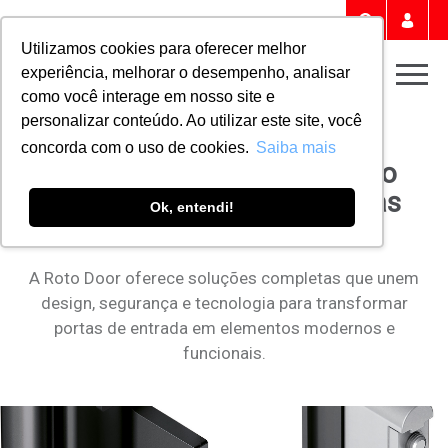
Portal 
Buscar
Utilizamos cookies para oferecer melhor
experiência, melhorar o desempenho, analisar
Men
como você interage em nosso site e
personalizar conteúdo. Ao utilizar este site, você
Home
NOTÍCIAS
concorda com o uso de cookies.
Saiba mais
Know-how completo da Roto
Door para sistemas de portas
Ok, entendi!
modernas
A Roto Door oferece soluções completas que unem
design, segurança e tecnologia para transformar
portas de entrada em elementos modernos e
funcionais.