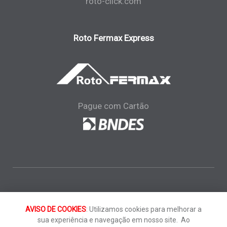
roto-click.com
Roto Fermax Express
Pague com Cartão
Telefone:
+(55) (41)
3301-3536
E-mail:
info.br@roto-frank.com
AVISO DE COOKIES
: Utilizamos cookies para melhorar a
sua experiência e navegação em nosso site. Ao