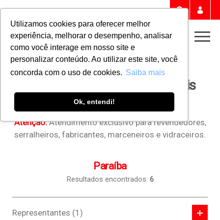
Portal 
Buscar
Utilizamos cookies para oferecer melhor
experiência, melhorar o desempenho, analisar
Men
como você interage em nosso site e
personalizar conteúdo. Ao utilizar este site, você
Home
ONDE ENCONTRAR
concorda com o uso de cookies.
Saiba mais
Encontre a Roto Fermax mais
próxima de você
Ok, entendi!
Atenção:
Atendimento exclusivo para revendedores,
serralheiros, fabricantes, marceneiros e vidraceiros.
Paraíba
Resultados encontrados:
6
Representantes (1)