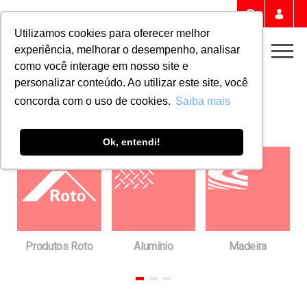
Portal 
Buscar
Utilizamos cookies para oferecer melhor
experiência, melhorar o desempenho, analisar
Men
como você interage em nosso site e
personalizar conteúdo. Ao utilizar este site, você
Home
Downloads
CATÁLOGOS
concorda com o uso de cookies.
Saiba mais
Catálogos
Ok, entendi!
Produtos Roto
Alumínio
Madeira