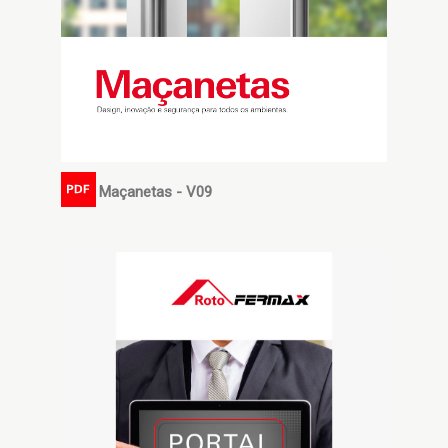
Maçanetas - V09
PDF